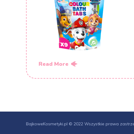
Read More
BajkoweKosmetyki.pl © 2022 Wszystkie prawa zastrz